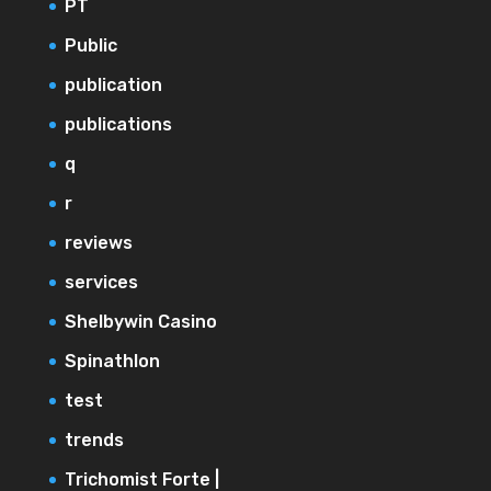
PT
Public
publication
publications
q
r
reviews
services
Shelbywin Casino
Spinathlon
test
trends
Trichomist Forte |