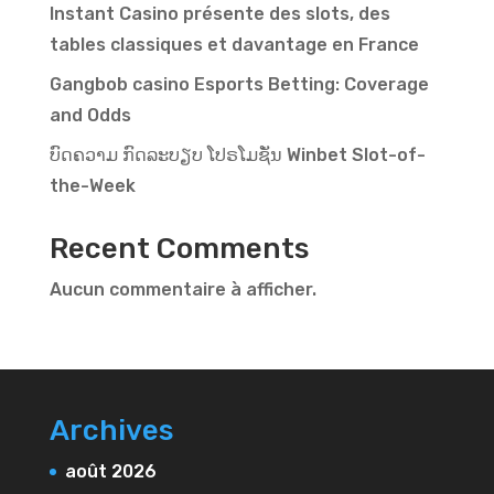
Instant Casino présente des slots, des
tables classiques et davantage en France
Gangbob casino Esports Betting: Coverage
and Odds
ບົດຄວາມ ກົດລະບຽບ ໂປຣໂມຊັ່ນ Winbet Slot-of-
the-Week
Recent Comments
Aucun commentaire à afficher.
Archives
août 2026