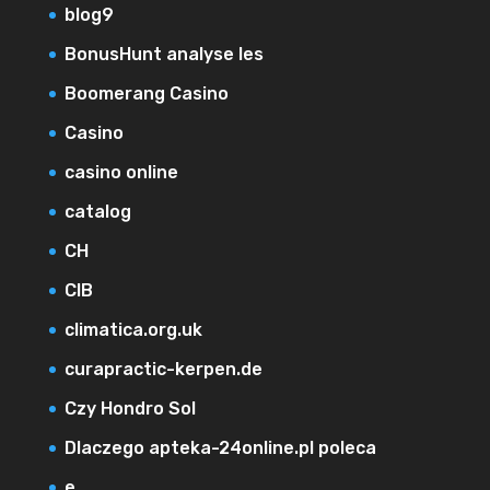
blog9
BonusHunt analyse les
Boomerang Casino
Casino
casino online
catalog
CH
CIB
climatica.org.uk
curapractic-kerpen.de
Czy Hondro Sol
Dlaczego apteka-24online.pl poleca
e