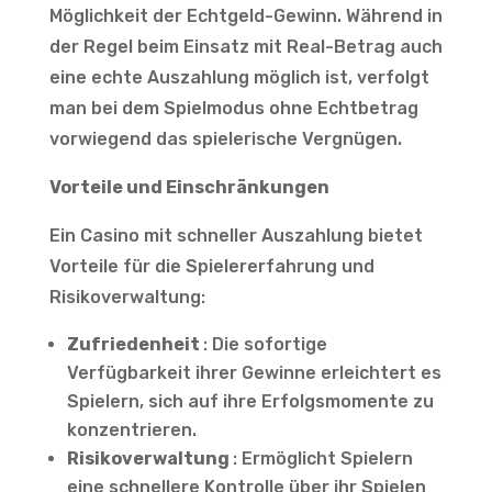
Möglichkeit der Echtgeld-Gewinn. Während in
der Regel beim Einsatz mit Real-Betrag auch
eine echte Auszahlung möglich ist, verfolgt
man bei dem Spielmodus ohne Echtbetrag
vorwiegend das spielerische Vergnügen.
Vorteile und Einschränkungen
Ein Casino mit schneller Auszahlung bietet
Vorteile für die Spielererfahrung und
Risikoverwaltung:
Zufriedenheit
: Die sofortige
Verfügbarkeit ihrer Gewinne erleichtert es
Spielern, sich auf ihre Erfolgsmomente zu
konzentrieren.
Risikoverwaltung
: Ermöglicht Spielern
eine schnellere Kontrolle über ihr Spielen