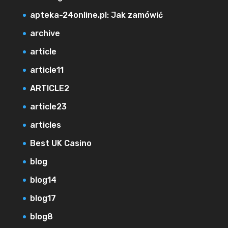
apteka-24online.pl: Jak zamówić
archive
article
article11
ARTICLE2
article23
articles
Best UK Casino
blog
blog14
blog17
blog8