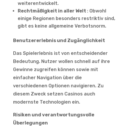
weiterentwickelt.
Rechtmäßigkeit in aller Welt
: Obwohl
einige Regionen besonders restriktiv sind,
gibt es keine allgemeine Verbotsnorm.
Benutzererlebnis und Zugänglichkeit
Das Spielerlebnis ist von entscheidender
Bedeutung. Nutzer wollen schnell auf ihre
Gewinne zugreifen können sowie mit
einfacher Navigation über die
verschiedenen Optionen navigieren. Zu
diesem Zweck setzen Casinos auch
modernste Technologien ein.
Risiken und verantwortungsvolle
Überlegungen