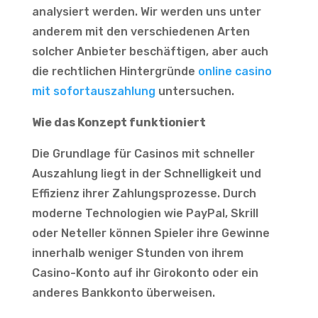
analysiert werden. Wir werden uns unter
anderem mit den verschiedenen Arten
solcher Anbieter beschäftigen, aber auch
die rechtlichen Hintergründe
online casino
mit sofortauszahlung
untersuchen.
Wie das Konzept funktioniert
Die Grundlage für Casinos mit schneller
Auszahlung liegt in der Schnelligkeit und
Effizienz ihrer Zahlungsprozesse. Durch
moderne Technologien wie PayPal, Skrill
oder Neteller können Spieler ihre Gewinne
innerhalb weniger Stunden von ihrem
Casino-Konto auf ihr Girokonto oder ein
anderes Bankkonto überweisen.