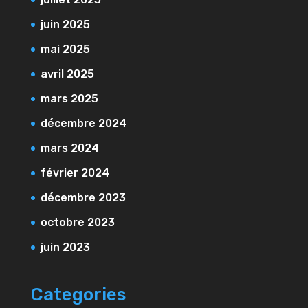
juin 2025
mai 2025
avril 2025
mars 2025
décembre 2024
mars 2024
février 2024
décembre 2023
octobre 2023
juin 2023
Categories