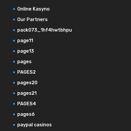
Online Kasyno
Our Partners
pack073_1hf4hwtbhpu
page11
page13
pages
PAGES2
pages20
pages21
PAGES4
pages6
paypal casinos