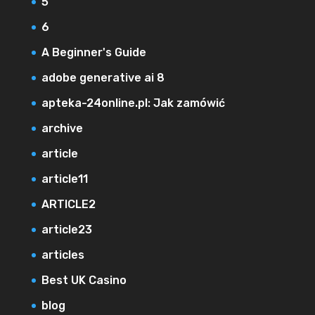
5
6
A Beginner's Guide
adobe generative ai 8
apteka-24online.pl: Jak zamówić
archive
article
article11
ARTICLE2
article23
articles
Best UK Casino
blog