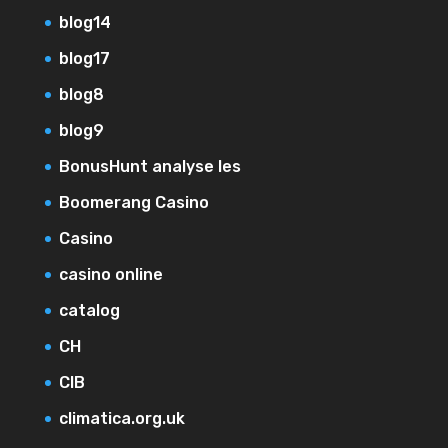
blog14
blog17
blog8
blog9
BonusHunt analyse les
Boomerang Casino
Casino
casino online
catalog
CH
CIB
climatica.org.uk