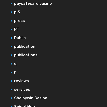
paysafecard casino
pl3
press
PT
Public
publication
publications
q
r
reviews
services
Shelbywin Casino
Spinathlon