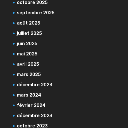
octobre 2025
septembre 2025
août 2025
juillet 2025
juin 2025
mai 2025
avril 2025
mars 2025
décembre 2024
mars 2024
février 2024
décembre 2023
octobre 2023