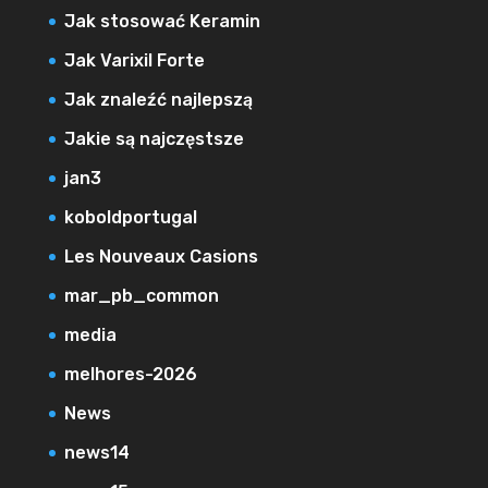
Jak stosować Keramin
Jak Varixil Forte
Jak znaleźć najlepszą
Jakie są najczęstsze
jan3
koboldportugal
Les Nouveaux Casions
mar_pb_common
media
melhores-2026
News
news14