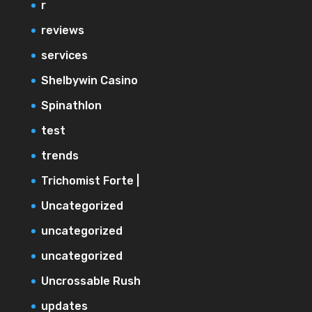
r
reviews
services
Shelbywin Casino
Spinathlon
test
trends
Trichomist Forte |
Uncategorized
uncategorized
uncategorized
Uncrossable Rush
updates