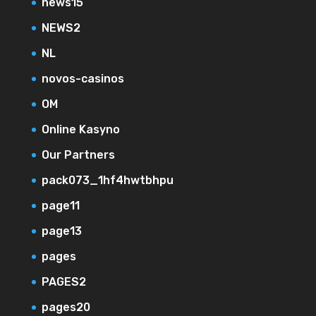
news15
NEWS2
NL
novos-casinos
OM
Online Kasyno
Our Partners
pack073_1hf4hwtbhpu
page11
page13
pages
PAGES2
pages20