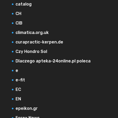
catalog
CH
CIB
climatica.org.uk
curapractic-kerpen.de
Czy Hondro Sol
Dlaczego apteka-24online.pl poleca
e
e-fit
EC
EN
epeikon.gr
Forex News