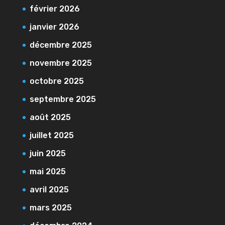
février 2026
janvier 2026
décembre 2025
novembre 2025
octobre 2025
septembre 2025
août 2025
juillet 2025
juin 2025
mai 2025
avril 2025
mars 2025