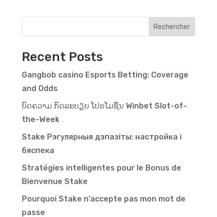
Rechercher
Recent Posts
Gangbob casino Esports Betting: Coverage
and Odds
ບົດຄວາມ ກົດລະບຽບ ໂປຣໂມຊັ່ນ Winbet Slot-of-
the-Week
Stake Рэгулярныя дэпазіты: настройка і
бяспека
Stratégies intelligentes pour le Bonus de
Bienvenue Stake
Pourquoi Stake n’accepte pas mon mot de
passe