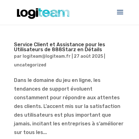
Service Client et Assistance pour les
Utilisateurs de 888Starz en Détails
par
logiteam@logiteam.fr
|
27 août 2025
|
uncategorized
Dans le domaine du jeu en ligne, les
tendances de support évoluent
constamment pour répondre aux attentes
des clients. L’accent mis sur la satisfaction
des utilisateurs est plus important que
jamais, incitant les entreprises à s’améliorer
sur tous les...