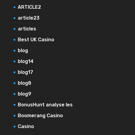
ARTICLE2
article23
articles
Best UK Casino
blog
blog14
blog17
blog8
blog9
BonusHunt analyse les
Boomerang Casino
Casino