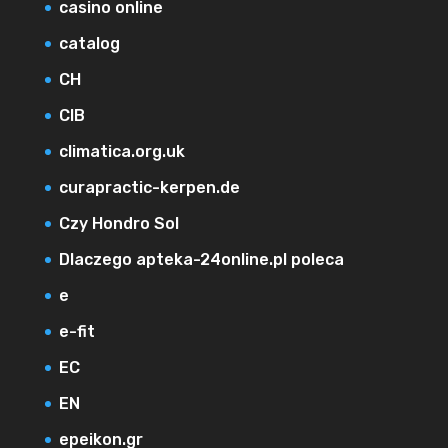
casino online
catalog
CH
CIB
climatica.org.uk
curapractic-kerpen.de
Czy Hondro Sol
Dlaczego apteka-24online.pl poleca
e
e-fit
EC
EN
epeikon.gr