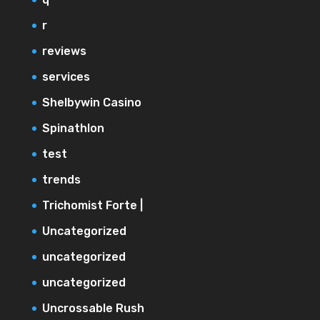
r
reviews
services
Shelbywin Casino
Spinathlon
test
trends
Trichomist Forte |
Uncategorized
uncategorized
uncategorized
Uncrossable Rush