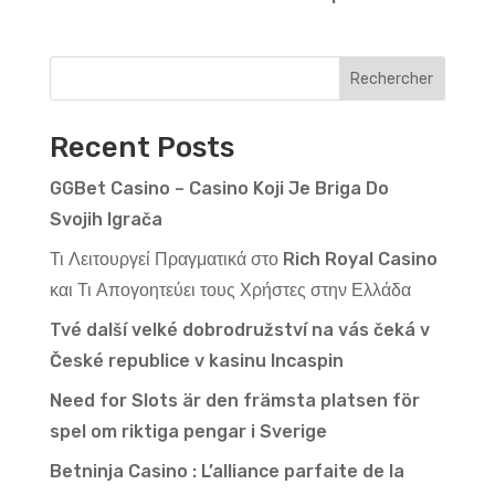
Rechercher
Recent Posts
GGBet Casino – Casino Koji Je Briga Do
Svojih Igrača
Τι Λειτουργεί Πραγματικά στο Rich Royal Casino
και Τι Απογοητεύει τους Χρήστες στην Ελλάδα
Tvé další velké dobrodružství na vás čeká v
České republice v kasinu Incaspin
Need for Slots är den främsta platsen för
spel om riktiga pengar i Sverige
Betninja Casino : L’alliance parfaite de la