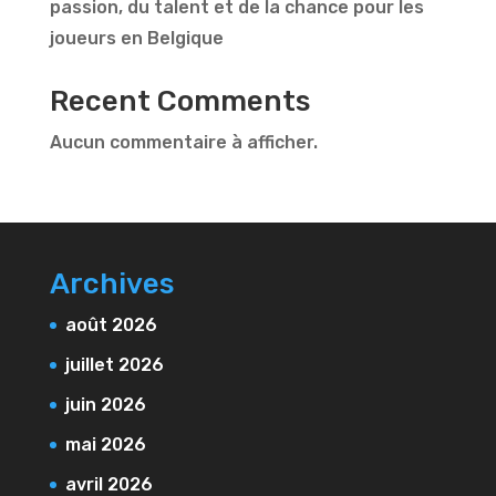
passion, du talent et de la chance pour les
joueurs en Belgique
Recent Comments
Aucun commentaire à afficher.
Archives
août 2026
juillet 2026
juin 2026
mai 2026
avril 2026