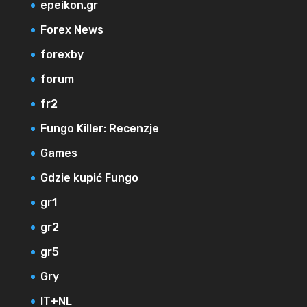
epeikon.gr
Forex News
forexby
forum
fr2
Fungo Killer: Recenzje
Games
Gdzie kupić Fungo
gr1
gr2
gr5
Gry
IT+NL