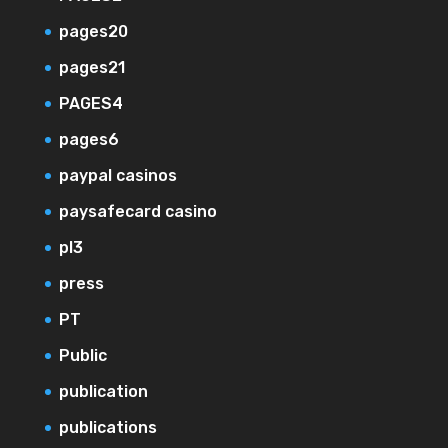
pages20
pages21
PAGES4
pages6
paypal casinos
paysafecard casino
pl3
press
PT
Public
publication
publications