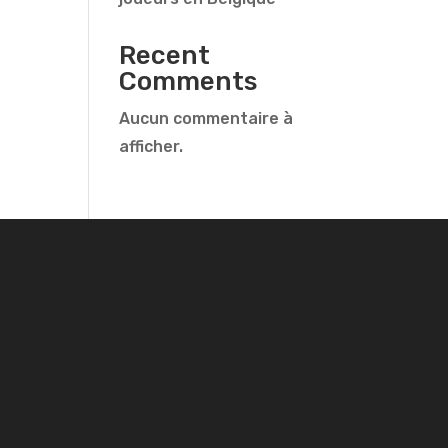
Recent
Comments
Aucun commentaire à
afficher.