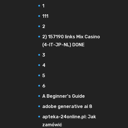
1
111
2
2) 157190 links Mix Casino
(4-IT-JP-NL) DONE
3
4
5
6
A Beginner's Guide
adobe generative ai 8
apteka-24online.pl: Jak
zamówić