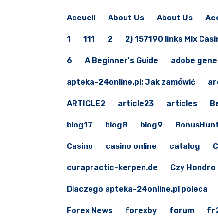
Accueil
About Us
About Us
Acc
1
111
2
2) 157190 links Mix Cas
6
A Beginner's Guide
adobe gener
apteka-24online.pl: Jak zamówić
ar
ARTICLE2
article23
articles
B
blog17
blog8
blog9
BonusHunt 
Casino
casino online
catalog
curapractic-kerpen.de
Czy Hondro 
Dlaczego apteka-24online.pl poleca
Forex News
forexby
forum
fr