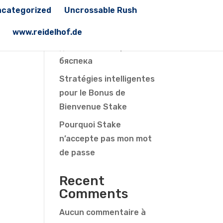
ຊັ່ນ Winbet Slot-of-the-
ncategorized
Uncrossable Rush
Week
www.reidelhof.de
Stake Рэгулярныя
дэпазіты: настройка і
бяспека
Stratégies intelligentes
pour le Bonus de
Bienvenue Stake
Pourquoi Stake
n’accepte pas mon mot
de passe
Recent
Comments
Aucun commentaire à