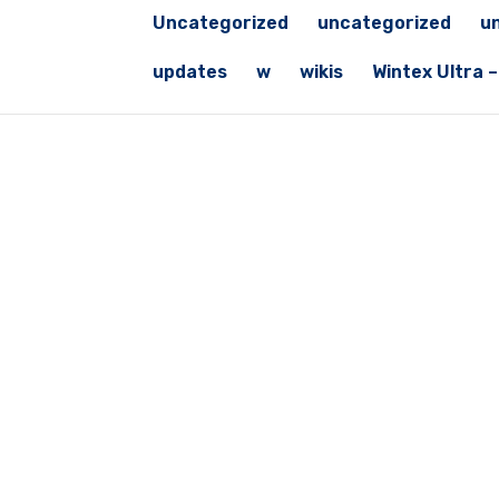
Uncategorized
uncategorized
u
updates
w
wikis
Wintex Ultra –