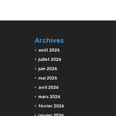
Archives
août 2026
juillet 2026
juin 2026
mai 2026
avril 2026
mars 2026
février 2026
janvier 2026