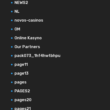
NEWS2
NL
novos-casinos
OM
Online Kasyno
Our Partners
pack073_1hf4hwtbhpu
page11
page13
pages
PAGES2
pages20
pages21