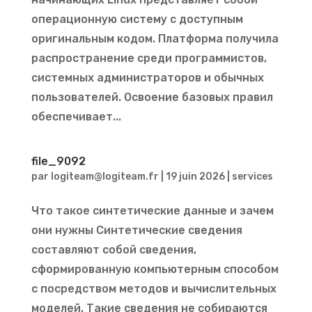
операционную систему с доступным
оригинальным кодом. Платформа получила
распространение среди программистов,
системных администраторов и обычных
пользователей. Освоение базовых правил
обеспечивает...
file_9092
par
logiteam@logiteam.fr
|
19 juin 2026
|
services
Что такое синтетические данные и зачем
они нужны Синтетические сведения
составляют собой сведения,
сформированную компьютерным способом
с посредством методов и вычислительных
моделей. Такие сведения не собираются