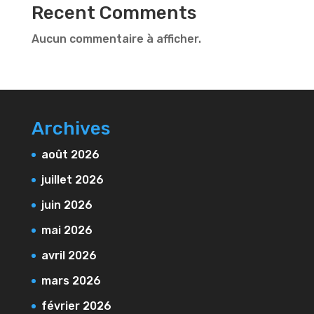
Recent Comments
Aucun commentaire à afficher.
Archives
août 2026
juillet 2026
juin 2026
mai 2026
avril 2026
mars 2026
février 2026