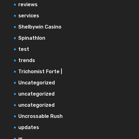
reviews
services
Shelbywin Casino
Spinathlon
test
trends
Trichomist Forte |
Uncategorized
uncategorized
uncategorized
Uncrossable Rush
updates
w