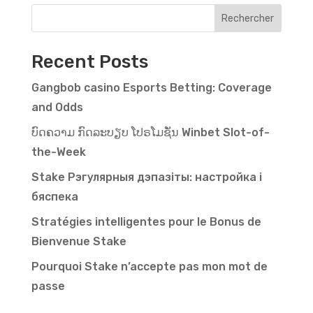
Rechercher
Recent Posts
Gangbob casino Esports Betting: Coverage
and Odds
ບົດຄວາມ ກົດລະບຽບ ໂປຣໂມຊັ່ນ Winbet Slot-of-
the-Week
Stake Рэгулярныя дэпазіты: настройка і
бяспека
Stratégies intelligentes pour le Bonus de
Bienvenue Stake
Pourquoi Stake n’accepte pas mon mot de
passe