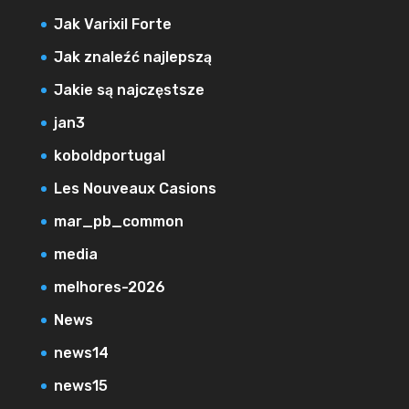
Jak Varixil Forte
Jak znaleźć najlepszą
Jakie są najczęstsze
jan3
koboldportugal
Les Nouveaux Casions
mar_pb_common
media
melhores-2026
News
news14
news15