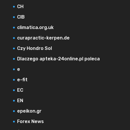
CH
CIB
climatica.org.uk
curapractic-kerpen.de
Czy Hondro Sol
Dlaczego apteka-24online.pl poleca
e
e-fit
EC
EN
epeikon.gr
Forex News