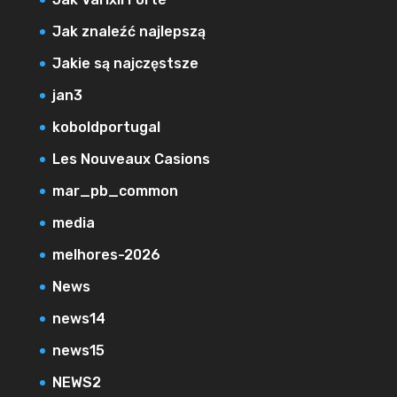
Jak znaleźć najlepszą
Jakie są najczęstsze
jan3
koboldportugal
Les Nouveaux Casions
mar_pb_common
media
melhores-2026
News
news14
news15
NEWS2