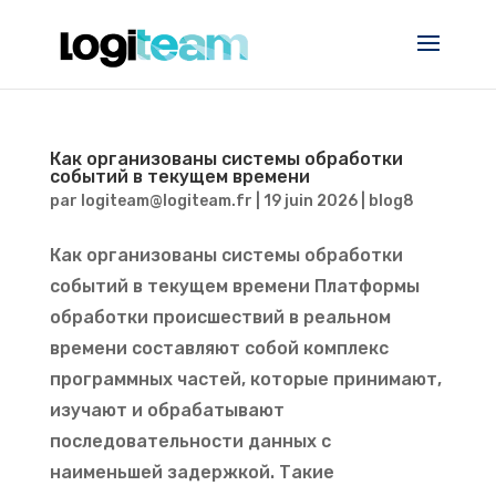
Как организованы системы обработки
событий в текущем времени
par
logiteam@logiteam.fr
|
19 juin 2026
|
blog8
Как организованы системы обработки
событий в текущем времени Платформы
обработки происшествий в реальном
времени составляют собой комплекс
программных частей, которые принимают,
изучают и обрабатывают
последовательности данных с
наименьшей задержкой. Такие