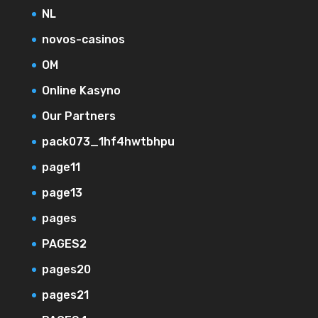
NL
novos-casinos
OM
Online Kasyno
Our Partners
pack073_1hf4hwtbhpu
page11
page13
pages
PAGES2
pages20
pages21