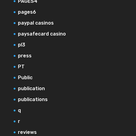
PAGES4
pages6
paypal casinos
paysafecard casino
pl3
press
PT
Public
publication
publications
q
r
reviews