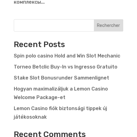
комплексы...
Rechercher
Recent Posts
Spin polo casino Hold and Win Slot Mechanic
Torneo Betclic Buy-In vs Ingresso Gratuito
Stake Slot Bonusrunder Sammenlignet
Hogyan maximalizáljuk a Lemon Casino
Welcome Package-et
Lemon Casino fiók biztonsági tippek új
játékosoknak
Recent Comments