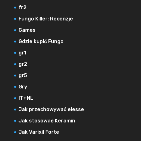
fr2
Fungo Killer: Recenzje
Games
Gdzie kupić Fungo
gr1
gr2
gr5
Gry
IT+NL
Jak przechowywać elesse
Jak stosować Keramin
Jak Varixil Forte