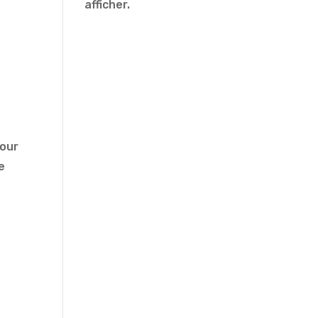
afficher.
pour
e