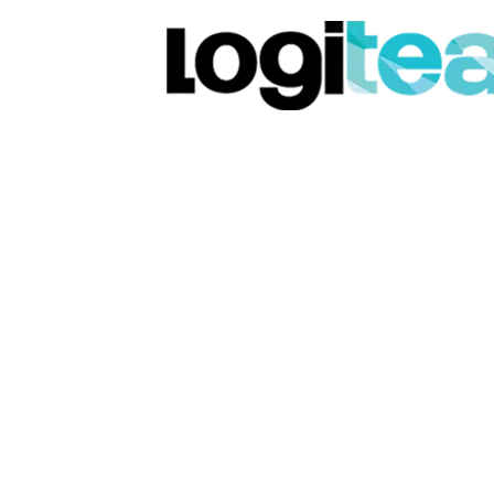
Слот Balloon в демо-ре
par
logiteam@logiteam.fr
|
24 février 2026
В современном мире азартных игр он
среди пользователей. Игровые автом
видов азартных игр, благодаря свое
популярных...