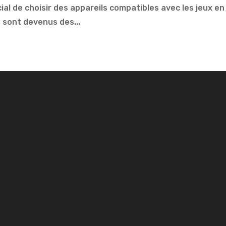
ucial de choisir des appareils compatibles avec les jeux en
 sont devenus des...