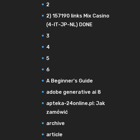
2
2) 157190 links Mix Casino
(4-IT-JP-NL) DONE
3
4
5
6
A Beginner's Guide
adobe generative ai 8
apteka-24online.pl: Jak
zamówić
archive
article