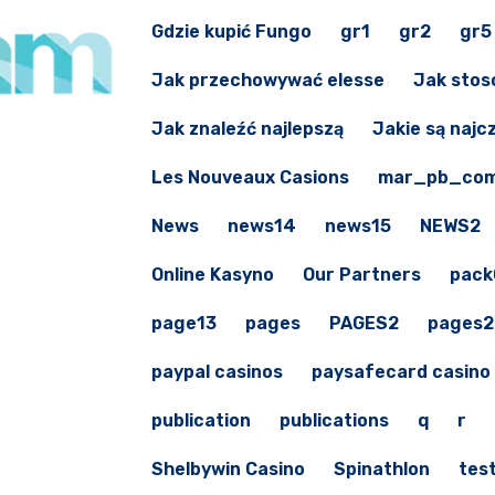
Gdzie kupić Fungo
gr1
gr2
gr5
Jak przechowywać elesse
Jak stos
Jak znaleźć najlepszą
Jakie są najc
Les Nouveaux Casions
mar_pb_co
News
news14
news15
NEWS2
жиме без регистрации в 2026 году
Online Kasyno
Our Partners
pack
|
1
page13
pages
PAGES2
pages
лайн казино игры становятся все более популярными
paypal casinos
paysafecard casino
аты, или слоты, являются одним из самых популярных
й простоте и разнообразию тематик. Одним из
publication
publications
q
r
Shelbywin Casino
Spinathlon
tes